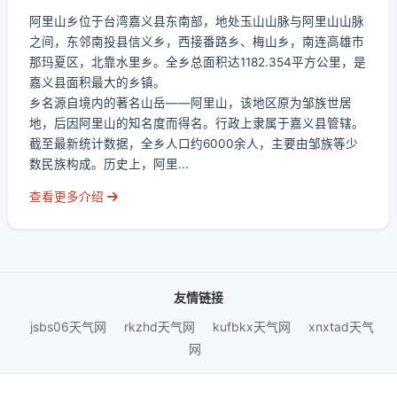
阿里山乡位于台湾嘉义县东南部，地处玉山山脉与阿里山山脉
之间，东邻南投县信义乡，西接番路乡、梅山乡，南连高雄市
那玛夏区，北靠水里乡。全乡总面积达1182.354平方公里，是
嘉义县面积最大的乡镇。
乡名源自境内的著名山岳——阿里山，该地区原为邹族世居
地，后因阿里山的知名度而得名。行政上隶属于嘉义县管辖。
截至最新统计数据，全乡人口约6000余人，主要由邹族等少
数民族构成。历史上，阿里...
查看更多介绍
友情链接
jsbs06天气网
rkzhd天气网
kufbkx天气网
xnxtad天气
网