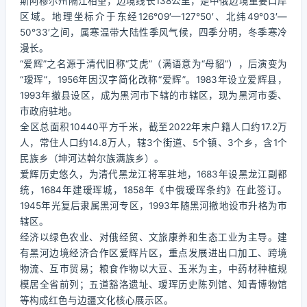
斯阿穆尔州隔江相望，边境线长138公里，是中俄边境重要口岸
区域。地理坐标介于东经126°09′—127°50′、北纬49°03′—
50°33′之间，属寒温带大陆性季风气候，四季分明，冬季寒冷
漫长。
“爱辉”之名源于清代旧称“艾虎”（满语意为“母貂”），后演变为
“瑷珲”，1956年因汉字简化改称“爱辉”。1983年设立爱辉县，
1993年撤县设区，成为黑河市下辖的市辖区，现为黑河市委、
市政府驻地。
全区总面积10440平方千米，截至2022年末户籍人口约17.2万
人，常住人口约14.8万人，辖3个街道、5个镇、3个乡，含1个
民族乡（坤河达斡尔族满族乡）。
爱辉历史悠久，为清代黑龙江将军驻地，1683年设黑龙江副都
统，1684年建瑷珲城，1858年《中俄瑷珲条约》在此签订。
1945年光复后隶属黑河专区，1993年随黑河撤地设市升格为市
辖区。
经济以绿色农业、对俄经贸、文旅康养和生态工业为主导。建
有黑河边境经济合作区爱辉片区，重点发展进出口加工、跨境
物流、互市贸易；粮食作物以大豆、玉米为主，中药材种植规
模居全省前列；五道豁洛遗址、瑷珲历史陈列馆、知青博物馆
等构成红色与边疆文化核心展示区。