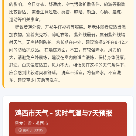
的影响。 今日穿衣、舒适度、空气污染扩散条件、旅游等指数
比较舒适； 需要注意过敏、感冒、晾晒、钓鱼、心情、晨练、
运动等相关事宜。
建议着薄外套、开衫牛仔衫裤等服装。年老体弱者应适当添
加衣物，宜着夹克衫、薄毛衣等。 紫外线最弱，属弱紫外线辐
射天气，无需特别防护。若长期在户外，建议涂擦SPF在8-12之
间的防晒护肤品。 在晨练方面，不宜，有较强降水，风力稍
大，请避免户外晨练，建议在室内做适当锻炼，保持身体健康。
舒适，白天温度适宜，风力不大，相信您在这样的天气条件下，
应会感到比较清爽和舒适。 洗车不适宜，将有降水，不宜洗
车，建议至少1天后再洗车。
鸡西市天气 - 实时气温与7天预报
黑龙江省 · 鸡西市
更新于 03:05