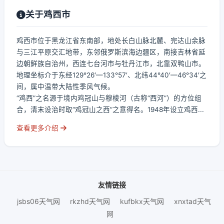
关于鸡西市
鸡西市位于黑龙江省东南部，地处长白山脉北麓、完达山余脉
与三江平原交汇地带，东邻俄罗斯滨海边疆区，南接吉林省延
边朝鲜族自治州，西连七台河市与牡丹江市，北靠双鸭山市。
地理坐标介于东经129°26′—133°57′、北纬44°40′—46°34′之
间，属中温带大陆性季风气候。
“鸡西”之名源于境内鸡冠山与穆棱河（古称“西河”）的方位组
合，清末设治时取“鸡冠山之西”之意得名。1948年设立鸡西...
查看更多介绍
友情链接
jsbs06天气网
rkzhd天气网
kufbkx天气网
xnxtad天气
网