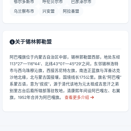
鄂尔多斯市
呼伦贝尔市
巴彦淖尔市
乌兰察布市
兴安盟
阿拉善盟
关于锡林郭勒盟
阿巴嘎旗位于内蒙古自治区中部，锡林郭勒盟西部，地处东经
113°27′—116°44′、北纬43°01′—45°29′之间，东邻锡林浩特
市与西乌珠穆沁旗，西接苏尼特左旗，南连正蓝旗与浑善达克
沙地北缘，北与蒙古国接壤，国境线长175公里。旗名“阿巴嘎”
系蒙古语，意为“叔叔”，源于清代该地为元太祖成吉思汗之弟
别里古台后裔所辖部落驻牧地，清康熙年间设阿巴嘎左、右翼
旗，1952年合并为阿巴嘎旗。
查看更多介绍