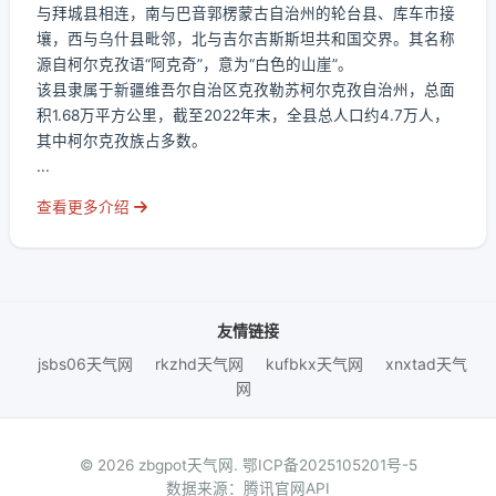
与拜城县相连，南与巴音郭楞蒙古自治州的轮台县、库车市接
壤，西与乌什县毗邻，北与吉尔吉斯斯坦共和国交界。其名称
源自柯尔克孜语“阿克奇”，意为“白色的山崖”。
该县隶属于新疆维吾尔自治区克孜勒苏柯尔克孜自治州，总面
积1.68万平方公里，截至2022年末，全县总人口约4.7万人，
其中柯尔克孜族占多数。
...
查看更多介绍
友情链接
jsbs06天气网
rkzhd天气网
kufbkx天气网
xnxtad天气
网
© 2026 zbgpot天气网.
鄂ICP备2025105201号-5
数据来源：腾讯官网API