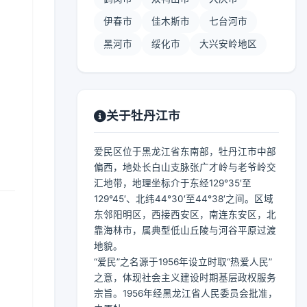
伊春市
佳木斯市
七台河市
黑河市
绥化市
大兴安岭地区
】
关于牡丹江市
爱民区位于黑龙江省东南部，牡丹江市中部
偏西，地处长白山支脉张广才岭与老爷岭交
汇地带，地理坐标介于东经129°35′至
129°45′、北纬44°30′至44°38′之间。区域
东邻阳明区，西接西安区，南连东安区，北
靠海林市，属典型低山丘陵与河谷平原过渡
地貌。
“爱民”之名源于1956年设立时取“热爱人民”
之意，体现社会主义建设时期基层政权服务
宗旨。1956年经黑龙江省人民委员会批准，