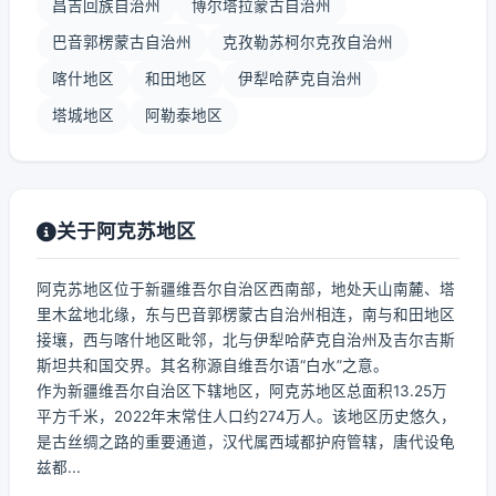
昌吉回族自治州
博尔塔拉蒙古自治州
巴音郭楞蒙古自治州
克孜勒苏柯尔克孜自治州
喀什地区
和田地区
伊犁哈萨克自治州
塔城地区
阿勒泰地区
关于阿克苏地区
阿克苏地区位于新疆维吾尔自治区西南部，地处天山南麓、塔
里木盆地北缘，东与巴音郭楞蒙古自治州相连，南与和田地区
接壤，西与喀什地区毗邻，北与伊犁哈萨克自治州及吉尔吉斯
斯坦共和国交界。其名称源自维吾尔语“白水”之意。
作为新疆维吾尔自治区下辖地区，阿克苏地区总面积13.25万
平方千米，2022年末常住人口约274万人。该地区历史悠久，
是古丝绸之路的重要通道，汉代属西域都护府管辖，唐代设龟
兹都...