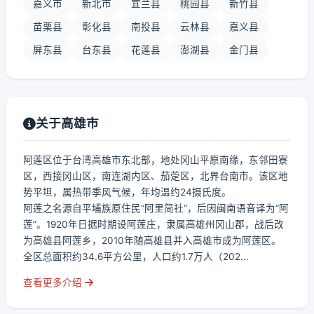
嘉义市
新北市
宜兰县
桃园县
新竹县
苗栗县
彰化县
南投县
云林县
嘉义县
屏东县
台东县
花莲县
澎湖县
金门县
关于高雄市
阿莲区位于台湾高雄市东北部，地处冈山平原南缘，东邻田寮
区，西接冈山区，南连湖内区、茄萣区，北界台南市。该区地
势平坦，属热带季风气候，年均温约24摄氏度。
阿莲之名源自平埔族原住民“阿里简社”，后因闽南语音译为“阿
莲”。1920年日据时期设阿莲庄，隶属高雄州冈山郡，战后改
为高雄县阿莲乡，2010年随高雄县并入高雄市成为阿莲区。
全区总面积约34.6平方公里，人口约1.7万人（202...
查看更多介绍