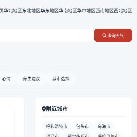
页
华北地区
东北地区
华东地区
华南地区
华中地区
西南地区
西北地区
查询天气
心情
养生建议
城市选择
附近城市
呼和浩特市
包头市
乌海市
通辽市
鄂尔多斯市
呼伦贝尔市