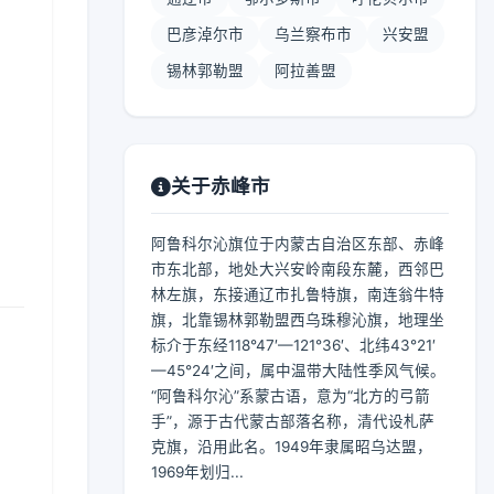
巴彦淖尔市
乌兰察布市
兴安盟
锡林郭勒盟
阿拉善盟
】
关于赤峰市
阿鲁科尔沁旗位于内蒙古自治区东部、赤峰
市东北部，地处大兴安岭南段东麓，西邻巴
林左旗，东接通辽市扎鲁特旗，南连翁牛特
旗，北靠锡林郭勒盟西乌珠穆沁旗，地理坐
标介于东经118°47′—121°36′、北纬43°21′
—45°24′之间，属中温带大陆性季风气候。
“阿鲁科尔沁”系蒙古语，意为“北方的弓箭
手”，源于古代蒙古部落名称，清代设札萨
克旗，沿用此名。1949年隶属昭乌达盟，
1969年划归...