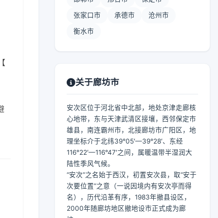
张家口市
承德市
沧州市
衡水市
【
关于廊坊市
安次区位于河北省中北部，地处京津走廊核
避
心地带，东与天津武清区接壤，西邻保定市
雄县，南连霸州市，北接廊坊市广阳区，地
理坐标介于北纬39°05′—39°28′、东经
116°22′—116°47′之间，属暖温带半湿润大
陆性季风气候。
“安次”之名始于西汉，初置安次县，取“安于
次要位置”之意（一说因境内有安次亭而得
名），历代沿革有序，1983年撤县设区，
2000年随廊坊地区撤地设市正式成为廊