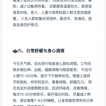
量减少迎风长时间停留； 回家后及时清洗面部、鼻
腔，减少过敏原附着。 近期昼夜温差较大，是感冒
易发时段，老人、儿童与体质较弱人群注意加强保
暖， 少去人群密集封闭场所，勤洗手、常通风，提
高自身防护意识。
六、日常舒缓与身心调理
今日天气晴，适合进行轻度身心放松调理。工作间
隙多做拉伸、远眺，缓解颈椎与眼部疲劳； 午后可
小憩15-30分钟，提升下午精神状态。情绪上保持
平和放松，听听轻音乐、看看绿植，舒缓压力。 阳
光充足时适度晒晒太阳，促进钙吸收，改善情绪，
每次15-20分钟即可，避开强光时段。 尽量减少熬
夜，保证每晚7-8小时睡眠，让身体器官得到充分休