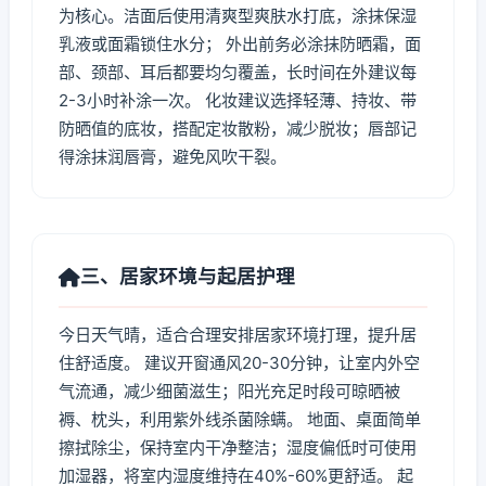
为核心。洁面后使用清爽型爽肤水打底，涂抹保湿
乳液或面霜锁住水分； 外出前务必涂抹防晒霜，面
部、颈部、耳后都要均匀覆盖，长时间在外建议每
2-3小时补涂一次。 化妆建议选择轻薄、持妆、带
防晒值的底妆，搭配定妆散粉，减少脱妆；唇部记
得涂抹润唇膏，避免风吹干裂。
三、居家环境与起居护理
今日天气晴，适合合理安排居家环境打理，提升居
住舒适度。 建议开窗通风20-30分钟，让室内外空
气流通，减少细菌滋生；阳光充足时段可晾晒被
褥、枕头，利用紫外线杀菌除螨。 地面、桌面简单
擦拭除尘，保持室内干净整洁；湿度偏低时可使用
加湿器，将室内湿度维持在40%-60%更舒适。 起