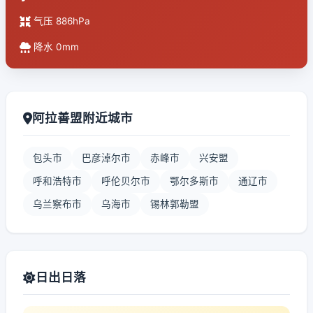
气压 886hPa
降水 0mm
阿拉善盟附近城市
包头市
巴彦淖尔市
赤峰市
兴安盟
呼和浩特市
呼伦贝尔市
鄂尔多斯市
通辽市
乌兰察布市
乌海市
锡林郭勒盟
日出日落