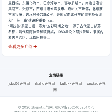
最西端，东接乌海市、巴彦淖尔市、鄂尔多斯市，南连甘肃省
武威市、张掖市，西与甘肃省酒泉市、嘉峪关市毗邻，北与蒙
古国接壤，边境线长735公里，是国家向北开放的重要桥头堡
和“一带一路”建设的重要节点。
“阿拉善”系蒙古语，意为“五彩斑斓之地”，源于古代蒙古部落
名称，清代设阿拉善和硕特旗，1980年设立阿拉善盟，隶属内
蒙古自治区，现辖阿拉善...
查看更多介绍
友情链接
jsbs06天气网
rkzhd天气网
kufbkx天气网
xnxtad天气
网
© 2026 zbgpot天气网.
鄂ICP备2025105201号-5