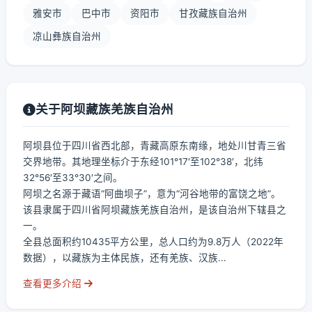
雅安市
巴中市
资阳市
甘孜藏族自治州
凉山彝族自治州
关于阿坝藏族羌族自治州
阿坝县位于四川省西北部，青藏高原东南缘，地处川甘青三省
交界地带。其地理坐标介于东经101°17′至102°38′，北纬
32°56′至33°30′之间。
阿坝之名源于藏语“阿曲坝子”，意为“河谷地带的富饶之地”。
该县隶属于四川省阿坝藏族羌族自治州，是该自治州下辖县之
一。
全县总面积约10435平方公里，总人口约为9.8万人（2022年
数据），以藏族为主体民族，还有羌族、汉族...
查看更多介绍