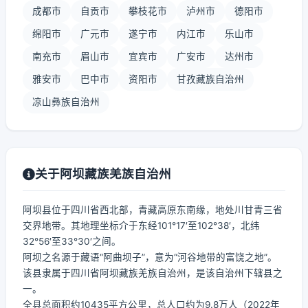
成都市
自贡市
攀枝花市
泸州市
德阳市
绵阳市
广元市
遂宁市
内江市
乐山市
南充市
眉山市
宜宾市
广安市
达州市
雅安市
巴中市
资阳市
甘孜藏族自治州
凉山彝族自治州
关于阿坝藏族羌族自治州
阿坝县位于四川省西北部，青藏高原东南缘，地处川甘青三省
交界地带。其地理坐标介于东经101°17′至102°38′，北纬
32°56′至33°30′之间。
阿坝之名源于藏语“阿曲坝子”，意为“河谷地带的富饶之地”。
该县隶属于四川省阿坝藏族羌族自治州，是该自治州下辖县之
一。
全县总面积约10435平方公里，总人口约为9.8万人（2022年