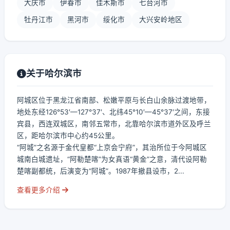
大庆市
伊春市
佳木斯市
七台河市
牡丹江市
黑河市
绥化市
大兴安岭地区
关于哈尔滨市
阿城区位于黑龙江省南部、松嫩平原与长白山余脉过渡地带，
地处东经126°53′—127°37′、北纬45°10′—45°37′之间，东接
宾县，西连双城区，南邻五常市，北靠哈尔滨市道外区及呼兰
区，距哈尔滨市中心约45公里。
“阿城”之名源于金代皇都“上京会宁府”，其治所位于今阿城区
城南白城遗址，“阿勒楚喀”为女真语“黄金”之意，清代设阿勒
楚喀副都统，后演变为“阿城”。1987年撤县设市，2...
查看更多介绍