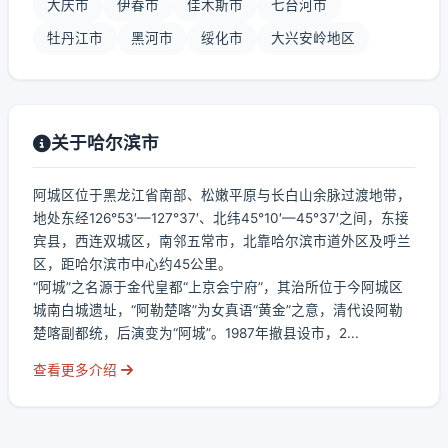
大庆市
伊春市
佳木斯市
七台河市
牡丹江市
黑河市
绥化市
大兴安岭地区
关于哈尔滨市
阿城区位于黑龙江省南部、松嫩平原与长白山余脉过渡地带，
地处东经126°53′—127°37′、北纬45°10′—45°37′之间，东接
宾县，西连双城区，南邻五常市，北靠哈尔滨市道外区及呼兰
区，距哈尔滨市中心约45公里。
“阿城”之名源于金代皇都“上京会宁府”，其治所位于今阿城区
城南白城遗址，“阿勒楚喀”为女真语“黄金”之意，清代设阿勒
楚喀副都统，后演变为“阿城”。1987年撤县设市，2...
查看更多介绍