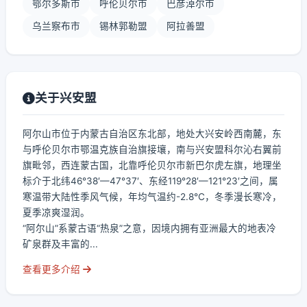
鄂尔多斯市
呼伦贝尔市
巴彦淖尔市
乌兰察布市
锡林郭勒盟
阿拉善盟
关于兴安盟
阿尔山市位于内蒙古自治区东北部，地处大兴安岭西南麓，东
与呼伦贝尔市鄂温克族自治旗接壤，南与兴安盟科尔沁右翼前
旗毗邻，西连蒙古国，北靠呼伦贝尔市新巴尔虎左旗，地理坐
标介于北纬46°38′—47°37′、东经119°28′—121°23′之间，属
寒温带大陆性季风气候，年均气温约-2.8℃，冬季漫长寒冷，
夏季凉爽湿润。
“阿尔山”系蒙古语“热泉”之意，因境内拥有亚洲最大的地表冷
矿泉群及丰富的...
查看更多介绍