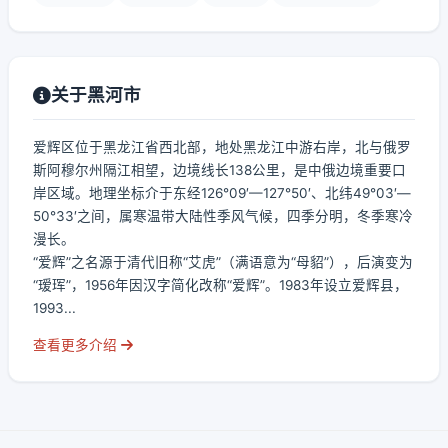
关于黑河市
爱辉区位于黑龙江省西北部，地处黑龙江中游右岸，北与俄罗
斯阿穆尔州隔江相望，边境线长138公里，是中俄边境重要口
岸区域。地理坐标介于东经126°09′—127°50′、北纬49°03′—
50°33′之间，属寒温带大陆性季风气候，四季分明，冬季寒冷
漫长。
“爱辉”之名源于清代旧称“艾虎”（满语意为“母貂”），后演变为
“瑷珲”，1956年因汉字简化改称“爱辉”。1983年设立爱辉县，
1993...
查看更多介绍