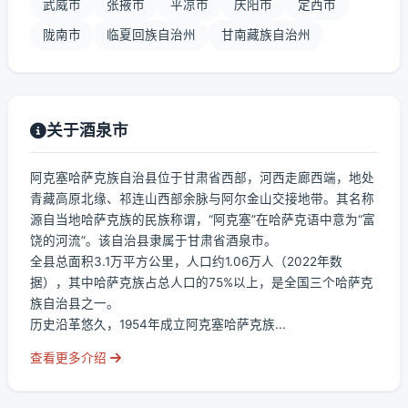
武威市
张掖市
平凉市
庆阳市
定西市
陇南市
临夏回族自治州
甘南藏族自治州
关于酒泉市
阿克塞哈萨克族自治县位于甘肃省西部，河西走廊西端，地处
青藏高原北缘、祁连山西部余脉与阿尔金山交接地带。其名称
源自当地哈萨克族的民族称谓，“阿克塞”在哈萨克语中意为“富
饶的河流”。该自治县隶属于甘肃省酒泉市。
全县总面积3.1万平方公里，人口约1.06万人（2022年数
据），其中哈萨克族占总人口的75%以上，是全国三个哈萨克
族自治县之一。
历史沿革悠久，1954年成立阿克塞哈萨克族...
查看更多介绍