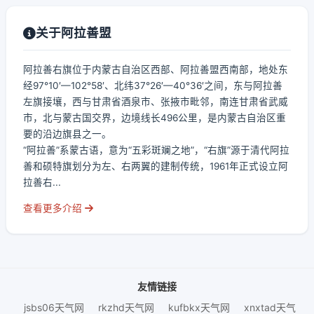
关于阿拉善盟
阿拉善右旗位于内蒙古自治区西部、阿拉善盟西南部，地处东
经97°10′—102°58′、北纬37°26′—40°36′之间，东与阿拉善
左旗接壤，西与甘肃省酒泉市、张掖市毗邻，南连甘肃省武威
市，北与蒙古国交界，边境线长496公里，是内蒙古自治区重
要的沿边旗县之一。
“阿拉善”系蒙古语，意为“五彩斑斓之地”，“右旗”源于清代阿拉
善和硕特旗划分为左、右两翼的建制传统，1961年正式设立阿
拉善右...
查看更多介绍
友情链接
jsbs06天气网
rkzhd天气网
kufbkx天气网
xnxtad天气