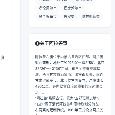
呼伦贝尔市
巴彦淖尔市
乌兰察布市
兴安盟
锡林郭勒盟
】
关于阿拉善盟
阿拉善右旗位于内蒙古自治区西部、阿拉善
温度
盟西南部，地处东经97°10′—102°58′、北纬
37°26′—40°36′之间，东与阿拉善左旗接
壤，西与甘肃省酒泉市、张掖市毗邻，南连
甘肃省武威市，北与蒙古国交界，边境线长
496公里，是内蒙古自治区重要的沿边旗县
之一。
“阿拉善”系蒙古语，意为“五彩斑斓之地”，
“右旗”源于清代阿拉善和硕特旗划分为左、
右两翼的建制传统，1961年正式设立阿拉善