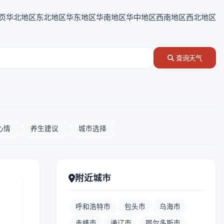
页
华北地区
东北地区
华东地区
华南地区
华中地区
西南地区
西北地区
查询天气
心情
养生建议
城市选择
附近城市
呼和浩特市
包头市
乌海市
赤峰市
通辽市
鄂尔多斯市