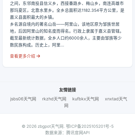
之间，东邻南投县信义乡，西接番路乡、梅山乡，南连高雄市
那玛夏区，北靠水里乡。全乡总面积达1182.354平方公里，是
嘉义县面积最大的乡镇。
乡名源自境内的著名山岳——阿里山，该地区原为邹族世居
地，后因阿里山的知名度而得名。行政上隶属于嘉义县管辖。
截至最新统计数据，全乡人口约6000余人，主要由邹族等少
数民族构成。历史上，阿里...
查看更多介绍
友情链接
jsbs06天气网
rkzhd天气网
kufbkx天气网
xnxtad天气
网
© 2026 zbgpot天气网.
鄂ICP备2025105201号-5
数据来源：腾讯官网API